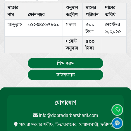
দাতার
অনুদান
দানের
দানের
নাম
ফোন নম্বর
তহবিল
পরিমান
তারিখ
আব্দুল্লাহ
০১২৩৪৫৬৭৮৯০
সদকা
৫০০
সেপ্টেম্বর
টাকা
৬, ২০২৫
মোট
৫০০
অনুদান
টাকা
প্রিন্ট করুন
ডাউনলোড
যোগাযোগ
info@dobradarbarsharif.com
ডোবরা দরবার শরীফ, চিতারবাজার, বোয়ালমারী, ফরিদপুর।