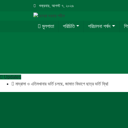
শুক্রবার, আগস্ট ৭, ২০২৬
মুলপাতা
পরিচিতি
পরিচালনা পর্ষদ
শি
Updates
মাদ্রাসা ও এতিমখানায় ভর্তি চলছে, জামাত বিভাগে ছাত্র ভর্তি ফ্রি!