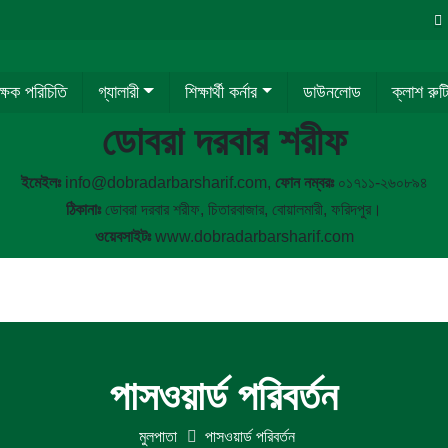
ক্ষক পরিচিতি
গ্যালারী
শিক্ষার্থী কর্নার
ডাউনলোড
ক্লাশ রুট
ডোবরা দরবার শরীফ
ইমেইলঃ
info@dobradarbarsharif.com,
ফোন নম্বরঃ
০১৭১১-২৬০৮৯৪
ঠিকানাঃ
ডোবরা দরবার শরীফ, চিতারবাজার, বোয়ালমারী, ফরিদপুর।
ওয়েবসাইটঃ
www.dobradarbarsharif.com
পাসওয়ার্ড পরিবর্তন
মুলপাতা
পাসওয়ার্ড পরিবর্তন