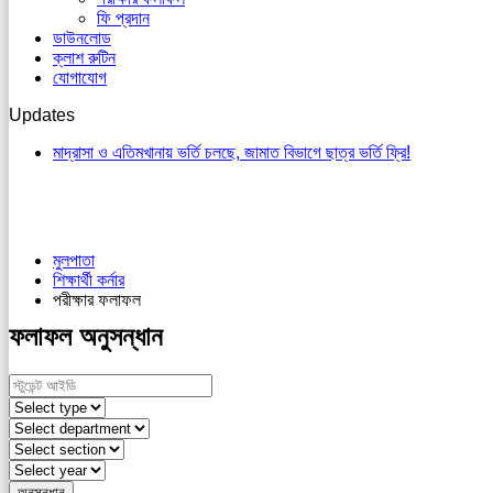
ফি প্রদান
ডাউনলোড
ক্লাশ রুটিন
যোগাযোগ
Updates
মাদ্রাসা ও এতিমখানায় ভর্তি চলছে, জামাত বিভাগে ছাত্র ভর্তি ফ্রি!
মুলপাতা
শিক্ষার্থী কর্নার
পরীক্ষার ফলাফল
ফলাফল অনুসন্ধান