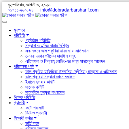
বৃহস্পতিবার, আগস্ট ৬, ২০২৬
০১৭১১-২৬০৮৯৪
info@dobradarbarsharif.com
মুলপাতা
পরিচিতি
প্রতিষ্ঠান পরিচিতি
মাদ্রাসা ও এতিম খানার বৈশিষ্ট্য
এক নজরে আল গফুরিয়া মাদ্রাসা ও এতিমখানা
ডোবরা দরবার শরীফের মাহফিল সমূহ
এতিমখানা ও লিল্লাহ্ বোর্ডিং-এর জন্য সাহায্যের আবেদন
পরিচালনা পর্ষদ
আল গফুরিয়া হাফিজিয়া ইসলামিয়া (দ্বীনিয়া) মাদ্রাসা ও এতিমখানা
আল গফুরিয়া মাদ্রাসা জামে মসজিদ
ইসালে ছওয়াব কমিটি
সালেক কমিটি
সালেকীনে ফুরফুরা বাংলাদেশ
শিক্ষক পরিচিতি
গ্যালারী
ফটো গ্যালারী
ভিডিও গ্যালারী
শিক্ষার্থী কর্নার
ভর্তি ফরম
পরীক্ষার ফলাফল