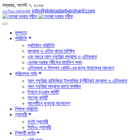
শুক্রবার, আগস্ট ৭, ২০২৬
০১৭১১-২৬০৮৯৪
info@dobradarbarsharif.com
মুলপাতা
পরিচিতি
প্রতিষ্ঠান পরিচিতি
মাদ্রাসা ও এতিম খানার বৈশিষ্ট্য
এক নজরে আল গফুরিয়া মাদ্রাসা ও এতিমখানা
ডোবরা দরবার শরীফের মাহফিল সমূহ
এতিমখানা ও লিল্লাহ্ বোর্ডিং-এর জন্য সাহায্যের আবেদন
পরিচালনা পর্ষদ
আল গফুরিয়া হাফিজিয়া ইসলামিয়া (দ্বীনিয়া) মাদ্রাসা ও এতিমখানা
আল গফুরিয়া মাদ্রাসা জামে মসজিদ
ইসালে ছওয়াব কমিটি
সালেক কমিটি
সালেকীনে ফুরফুরা বাংলাদেশ
শিক্ষক পরিচিতি
গ্যালারী
ফটো গ্যালারী
ভিডিও গ্যালারী
শিক্ষার্থী কর্নার