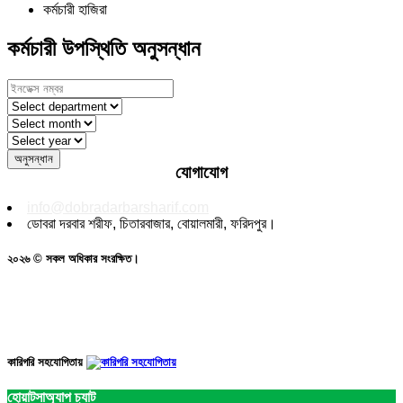
কর্মচারী হাজিরা
কর্মচারী উপস্থিতি অনুসন্ধান
যোগাযোগ
info@dobradarbarsharif.com
ডোবরা দরবার শরীফ, চিতারবাজার, বোয়ালমারী, ফরিদপুর।
২০২৬ © সকল অধিকার সংরক্ষিত।
কারিগরি সহযোগিতায়
হোয়াটসাঅ্যাপ চ্যাট