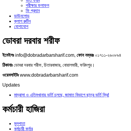
ভর্তি ফরম
পরীক্ষার ফলাফল
ফি প্রদান
ডাউনলোড
ক্লাশ রুটিন
যোগাযোগ
ডোবরা দরবার শরীফ
ইমেইলঃ
info@dobradarbarsharif.com,
ফোন নম্বরঃ
০১৭১১-২৬০৮৯৪
ঠিকানাঃ
ডোবরা দরবার শরীফ, চিতারবাজার, বোয়ালমারী, ফরিদপুর।
ওয়েবসাইটঃ
www.dobradarbarsharif.com
Updates
মাদ্রাসা ও এতিমখানায় ভর্তি চলছে, জামাত বিভাগে ছাত্র ভর্তি ফ্রি!
কর্মচারী হাজিরা
মুলপাতা
কর্মচারী কর্নার