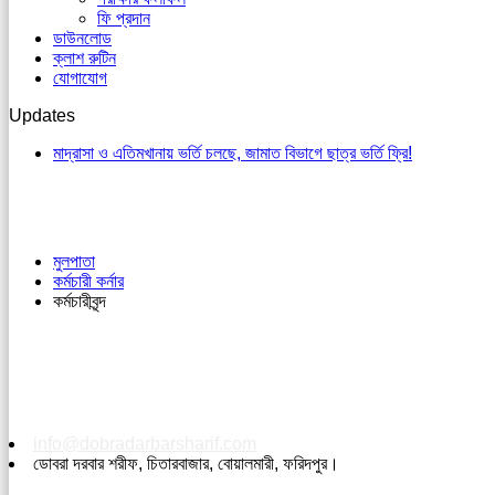
ফি প্রদান
ডাউনলোড
ক্লাশ রুটিন
যোগাযোগ
Updates
মাদ্রাসা ও এতিমখানায় ভর্তি চলছে, জামাত বিভাগে ছাত্র ভর্তি ফ্রি!
মুলপাতা
কর্মচারী কর্নার
কর্মচারীবৃন্দ
info@dobradarbarsharif.com
ডোবরা দরবার শরীফ, চিতারবাজার, বোয়ালমারী, ফরিদপুর।