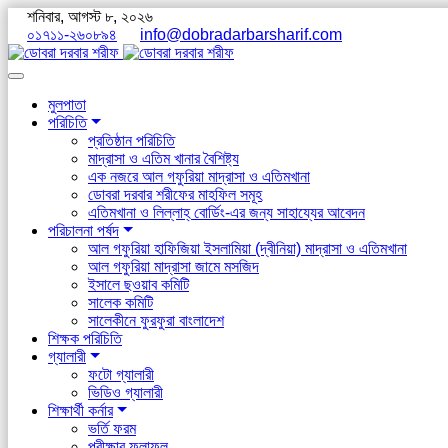
শনিবার, আগস্ট ৮, ২০২৬
০১৭১১-২৬০৮৯৪
info@dobradarbarsharif.com
মুলপাতা
পরিচিতি
প্রতিষ্ঠান পরিচিতি
মাদ্রাসা ও এতিম খানার বৈশিষ্ট্য
এক নজরে আল গফুরিয়া মাদ্রাসা ও এতিমখানা
ডোবরা দরবার শরীফের মাহফিল সমূহ
এতিমখানা ও লিল্লাহ্ বোর্ডিং-এর জন্য সাহায্যের আবেদন
পরিচালনা পর্ষদ
আল গফুরিয়া হাফিজিয়া ইসলামিয়া (দ্বীনিয়া) মাদ্রাসা ও এতিমখানা
আল গফুরিয়া মাদ্রাসা জামে মসজিদ
ইসালে ছওয়াব কমিটি
সালেক কমিটি
সালেকীনে ফুরফুরা বাংলাদেশ
শিক্ষক পরিচিতি
গ্যালারী
ফটো গ্যালারী
ভিডিও গ্যালারী
শিক্ষার্থী কর্নার
ভর্তি ফরম
পরীক্ষার ফলাফল