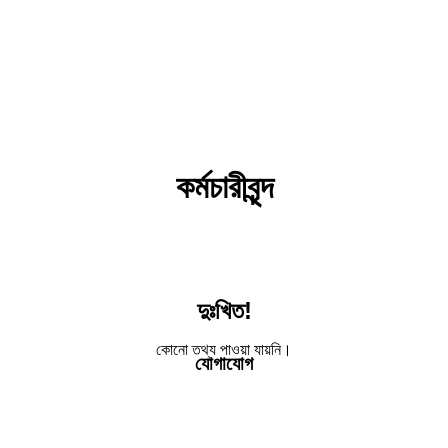
কর্মচারীবৃন্দ
দুঃখিত!
কোনো তথ্য পাওয়া যায়নি।
যোগাযোগ