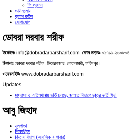
ফি প্রদান
ডাউনলোড
ক্লাশ রুটিন
যোগাযোগ
ডোবরা দরবার শরীফ
ইমেইলঃ
info@dobradarbarsharif.com,
ফোন নম্বরঃ
০১৭১১-২৬০৮৯৪
ঠিকানাঃ
ডোবরা দরবার শরীফ, চিতারবাজার, বোয়ালমারী, ফরিদপুর।
ওয়েবসাইটঃ
www.dobradarbarsharif.com
Updates
মাদ্রাসা ও এতিমখানায় ভর্তি চলছে, জামাত বিভাগে ছাত্র ভর্তি ফ্রি!
আবু জিহাদ
মুলপাতা
শিক্ষার্থীবৃন্দ
কিতাব বিভাগ (আবাসিক + খাবার)