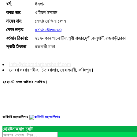
ধর্ম:
ইসলাম
বাবার নাম:
ওহিদুল ইসলাম
মায়ের নাম:
মোছাঃ রোজিনা বেগম
ফোন নম্বর:
০১৯৬০৪৮০০৩৩
বর্তমান ঠিকানা:
২১৭- পবন পাচবাড়ীয়া,মৃগী বাজার,মৃগী,কালুখালী,রাজবাড়ী,ঢাকা
স্থায়ী ঠিকানা:
রাজবাড়ী,ঢাকা
info@dobradarbarsharif.com
ডোবরা দরবার শরীফ, চিতারবাজার, বোয়ালমারী, ফরিদপুর।
২০২৬ © সকল অধিকার সংরক্ষিত।
কারিগরি সহযোগিতায়
হোয়াটসাঅ্যাপ চ্যাট