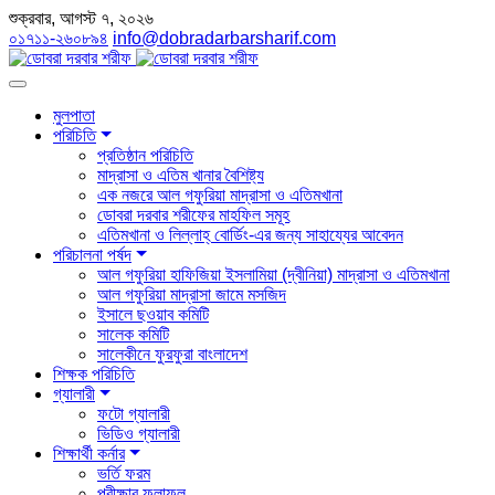
শুক্রবার, আগস্ট ৭, ২০২৬
০১৭১১-২৬০৮৯৪
info@dobradarbarsharif.com
মুলপাতা
পরিচিতি
প্রতিষ্ঠান পরিচিতি
মাদ্রাসা ও এতিম খানার বৈশিষ্ট্য
এক নজরে আল গফুরিয়া মাদ্রাসা ও এতিমখানা
ডোবরা দরবার শরীফের মাহফিল সমূহ
এতিমখানা ও লিল্লাহ্ বোর্ডিং-এর জন্য সাহায্যের আবেদন
পরিচালনা পর্ষদ
আল গফুরিয়া হাফিজিয়া ইসলামিয়া (দ্বীনিয়া) মাদ্রাসা ও এতিমখানা
আল গফুরিয়া মাদ্রাসা জামে মসজিদ
ইসালে ছওয়াব কমিটি
সালেক কমিটি
সালেকীনে ফুরফুরা বাংলাদেশ
শিক্ষক পরিচিতি
গ্যালারী
ফটো গ্যালারী
ভিডিও গ্যালারী
শিক্ষার্থী কর্নার
ভর্তি ফরম
পরীক্ষার ফলাফল