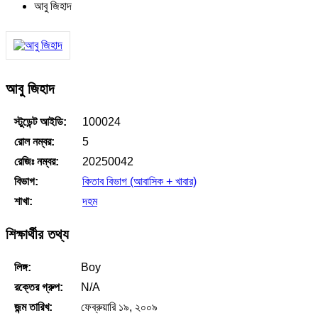
আবু জিহাদ
আবু জিহাদ
স্টুডেন্ট আইডি:
100024
রোল নম্বর:
5
রেজিঃ নম্বর:
20250042
বিভাগ:
কিতাব বিভাগ (আবাসিক + খাবার)
শাখা:
দহম
শিক্ষার্থীর তথ্য
লিঙ্গ:
Boy
রক্তের গ্রুপ:
N/A
জন্ম তারিখ:
ফেব্রুয়ারি ১৯, ২০০৯