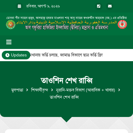
রবিবার, আগস্ট ৯, ২০২৬
মাদ্রাসা ও এতিমখানায় ভর্তি চলছে, জামাত বিভাগে ছাত্র ভর্তি ফ্রি!
Updates
তাওশিন শেখ রাব্বি
মুলপাতা
শিক্ষার্থীবৃন্দ
নুরানি-মক্তব বিভাগ (আবাসিক + খাবার)
তাওশিন শেখ রাব্বি