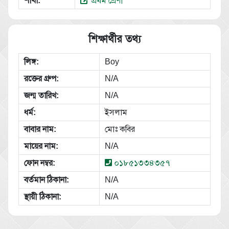
শাখা:
প্রথম শ্রেণী
শিক্ষার্থীর তথ্য
লিঙ্গ:
Boy
রক্তের গ্রুপ:
N/A
জন্ম তারিখ:
N/A
ধর্ম:
ইসলাম
বাবার নাম:
মোঃ কবির
মায়ের নাম:
N/A
ফোন নম্বর:
০১৮৫১৩৩৪৩৫৭
বর্তমান ঠিকানা:
N/A
স্থায়ী ঠিকানা:
N/A