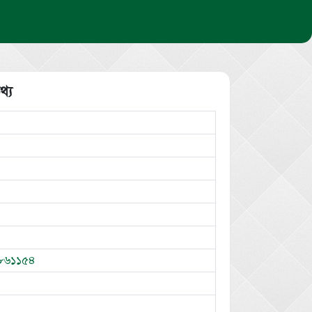
থ্য
৮৬১১৫৪