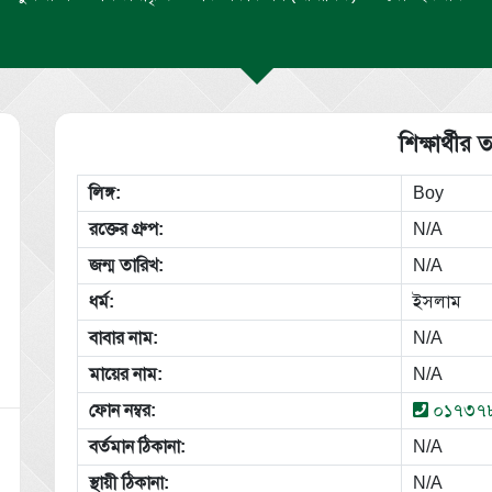
শিক্ষার্থীর ত
লিঙ্গ:
Boy
রক্তের গ্রুপ:
N/A
জন্ম তারিখ:
N/A
ধর্ম:
ইসলাম
বাবার নাম:
N/A
মায়ের নাম:
N/A
ফোন নম্বর:
০১৭৩৭
বর্তমান ঠিকানা:
N/A
স্থায়ী ঠিকানা:
N/A