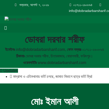
শুক্রবার, আগস্ট ৭, ২০২৬
০১৭১১-২৬০৮৯৪
info@dobradarbarsharif.
ডোবরা দরবার শরীফ
ইমেইলঃ
info@dobradarbarsharif.com,
ফোন নম্বরঃ
০১৭১১-২৬০৮৯৪
ঠিকানাঃ
ডোবরা দরবার শরীফ, চিতারবাজার, বোয়ালমারী, ফরিদপুর।
ওয়েবসাইটঃ
www.dobradarbarsharif.com
Updates
মাদ্রাসা ও এতিমখানায় ভর্তি চলছে, জামাত বিভাগে ছাত্র ভর্তি ফ্রি!
মোঃ ইমান আলী