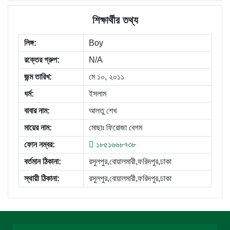
শিক্ষার্থীর তথ্য
লিঙ্গ:
Boy
রক্তের গ্রুপ:
N/A
জন্ম তারিখ:
মে ১০, ২০১১
ধর্ম:
ইসলাম
বাবার নাম:
আলতু শেখ
মায়ের নাম:
মোছাঃ ফিরোজা বেগম
ফোন নম্বর:
১৮৫১৬৬৮৭৩৮
বর্তমান ঠিকানা:
রসুলপুর,বোয়ালমারী,ফরিদপুর,ঢাকা
স্থায়ী ঠিকানা:
রসুলপুর,বোয়ালমারী,ফরিদপুর,ঢাকা