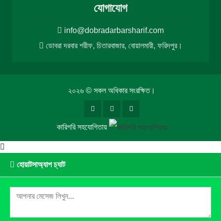
যোগাযোগ
info@dobradarbarsharif.com
ডোবরা দরবার শরীফ, চিতারবাজার, বোয়ালমারী, ফরিদপুর।
২০২৬ © সকল অধিকার সংরক্ষিত।
কারিগরি সহযোগিতায়
হোয়াটসাঅ্যাপ চ্যাট