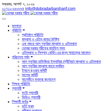
শুক্রবার, আগস্ট ৭, ২০২৬
০১৭১১-২৬০৮৯৪
info@dobradarbarsharif.com
মুলপাতা
পরিচিতি
প্রতিষ্ঠান পরিচিতি
মাদ্রাসা ও এতিম খানার বৈশিষ্ট্য
এক নজরে আল গফুরিয়া মাদ্রাসা ও এতিমখানা
ডোবরা দরবার শরীফের মাহফিল সমূহ
এতিমখানা ও লিল্লাহ্ বোর্ডিং-এর জন্য সাহায্যের আবেদন
পরিচালনা পর্ষদ
আল গফুরিয়া হাফিজিয়া ইসলামিয়া (দ্বীনিয়া) মাদ্রাসা ও এতিমখানা
আল গফুরিয়া মাদ্রাসা জামে মসজিদ
ইসালে ছওয়াব কমিটি
সালেক কমিটি
সালেকীনে ফুরফুরা বাংলাদেশ
শিক্ষক পরিচিতি
গ্যালারী
ফটো গ্যালারী
ভিডিও গ্যালারী
শিক্ষার্থী কর্নার
ভর্তি ফরম
পরীক্ষার ফলাফল