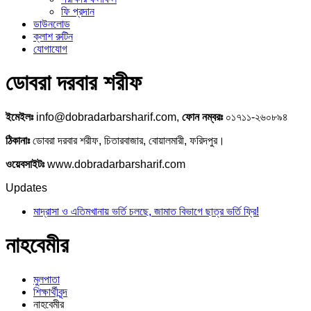
ফি প্রদান
ডাউনলোড
ক্লাশ রুটিন
যোগাযোগ
ডোবরা দরবার শরীফ
ইমেইলঃ
info@dobradarbarsharif.com,
ফোন নম্বরঃ
০১৭১১-২৬০৮৯৪
ঠিকানাঃ
ডোবরা দরবার শরীফ, চিতারবাজার, বোয়ালমারী, ফরিদপুর।
ওয়েবসাইটঃ
www.dobradarbarsharif.com
Updates
মাদ্রাসা ও এতিমখানায় ভর্তি চলছে, জামাত বিভাগে ছাত্র ভর্তি ফ্রি!
নাহবেমীর
মুলপাতা
শিক্ষার্থীবৃন্দ
নাহবেমীর