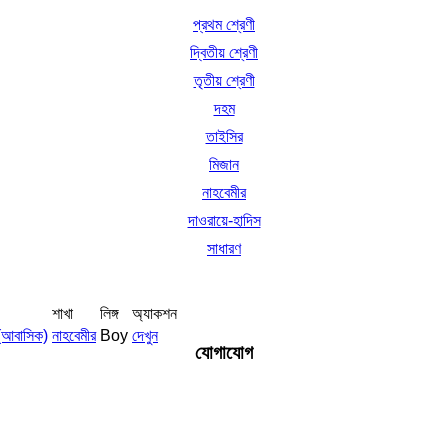
প্রথম শ্রেণী
দ্বিতীয় শ্রেণী
তৃতীয় শ্রেণী
দহম
তাইসির
মিজান
নাহবেমীর
দাওরায়ে-হাদিস
সাধারণ
শাখা
লিঙ্গ
অ্যাকশন
 (আবাসিক)
নাহবেমীর
Boy
দেখুন
যোগাযোগ