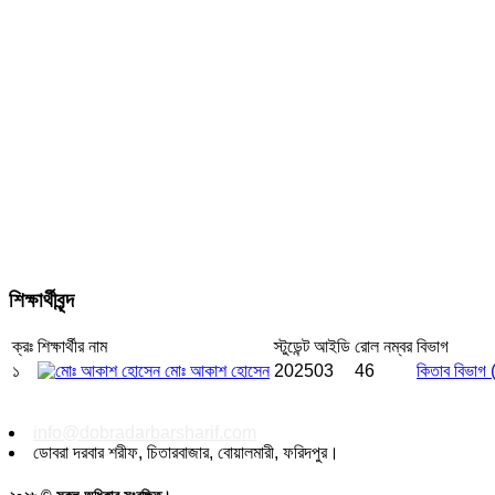
শিক্ষার্থীবৃন্দ
ক্রঃ
শিক্ষার্থীর নাম
স্টুডেন্ট আইডি
রোল নম্বর
বিভাগ
১
মোঃ আকাশ হোসেন
202503
46
কিতাব বিভাগ
info@dobradarbarsharif.com
ডোবরা দরবার শরীফ, চিতারবাজার, বোয়ালমারী, ফরিদপুর।