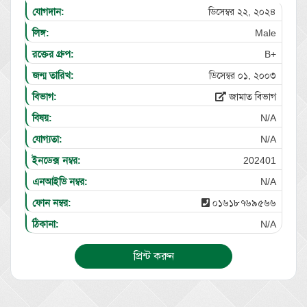
যোগদান:
ডিসেম্বর ২২, ২০২৪
লিঙ্গ:
Male
রক্তের গ্রুপ:
B+
জন্ম তারিখ:
ডিসেম্বর ০১, ২০০৩
বিভাগ:
জামাত বিভাগ
বিষয়:
N/A
যোগ্যতা:
N/A
ইনডেক্স নম্বর:
202401
এনআইডি নম্বর:
N/A
ফোন নম্বর:
০১৬১৮৭৬৯৫৬৬
ঠিকানা:
N/A
প্রিন্ট করুন